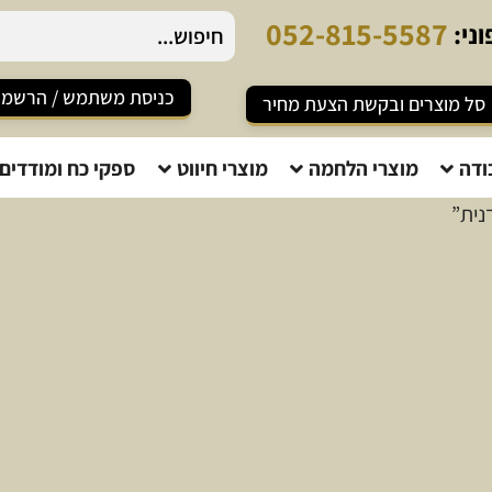
0
5
2
-
8
1
5
-
5
5
8
7
ני:
כניסת משתמש / הרשמ
סל מוצרים ובקשת הצעת מחיר
ודה
מוצרי הלחמה
מוצרי חיווט
ספקי כח ומודדים
נית”