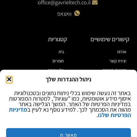
office@gavrieltech.co.il
וואצאפ
קישורים שימושיים
קטגוריות
אודות
בית
יצירת קשר
חומרים
מדיניות פרטיות
כלי עבודה
ניהול ההגדרות שלך
תקנון
מוצרי הלחמה
הצהרת נגישות
מוצרי חיווט
באתר זה נעשה שימוש בכלי ניתוח נתונים ובטכנולוגיות
איסוף מידע אוטומטיות, כמו "עוגיות", למטרות המפורטות
בלוג
ספקי כח ומודדים
במדיניות הפרטיות של האתר. המשך הגלישה באתר
ציוד אופטי להגדלה
מהווה את הסכמתך לכך. למידע נוסף נא לעיין ב
מדיניות
הפרטיות שלנו
.
ציוד אנטי סטטי
קוסמטיקה
מותגים
מאשר.ת