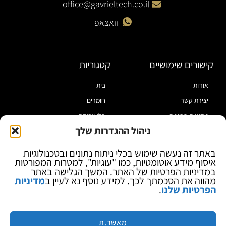
office@gavrieltech.co.il
וואצאפ
קישורים שימושיים
קטגוריות
אודות
בית
יצירת קשר
חומרים
מדיניות פרטיות
כלי עבודה
ניהול ההגדרות שלך
תקנון
מוצרי הלחמה
הצהרת נגישות
מוצרי חיווט
באתר זה נעשה שימוש בכלי ניתוח נתונים ובטכנולוגיות
איסוף מידע אוטומטיות, כמו "עוגיות", למטרות המפורטות
בלוג
ספקי כח ומודדים
במדיניות הפרטיות של האתר. המשך הגלישה באתר
ציוד אופטי להגדלה
מהווה את הסכמתך לכך. למידע נוסף נא לעיין ב
מדיניות
הפרטיות שלנו
.
ציוד אנטי סטטי
קוסמטיקה
מותגים
מאשר.ת