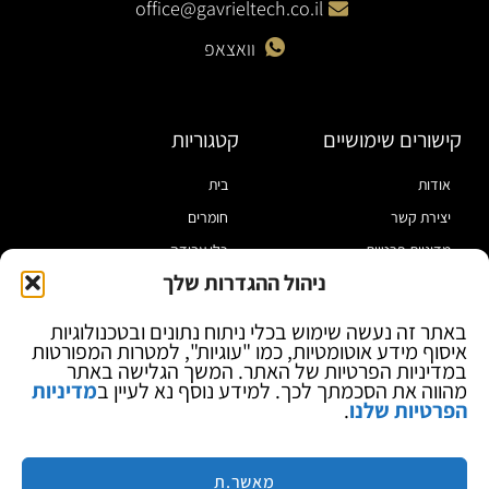
office@gavrieltech.co.il
וואצאפ
קישורים שימושיים
קטגוריות
אודות
בית
יצירת קשר
חומרים
מדיניות פרטיות
כלי עבודה
ניהול ההגדרות שלך
תקנון
מוצרי הלחמה
הצהרת נגישות
מוצרי חיווט
באתר זה נעשה שימוש בכלי ניתוח נתונים ובטכנולוגיות
איסוף מידע אוטומטיות, כמו "עוגיות", למטרות המפורטות
בלוג
ספקי כח ומודדים
במדיניות הפרטיות של האתר. המשך הגלישה באתר
ציוד אופטי להגדלה
מהווה את הסכמתך לכך. למידע נוסף נא לעיין ב
מדיניות
הפרטיות שלנו
.
ציוד אנטי סטטי
קוסמטיקה
מותגים
מאשר.ת