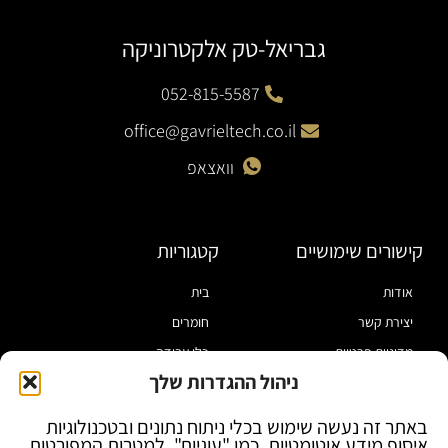
גבריאל-טק אלקטרוניקה
052-815-5587
office@gavrieltech.co.il
וואצאפ
קישורים שימושיים
קטגוריות
אודות
בית
יצירת קשר
חומרים
מדיניות פרטיות
כלי עבודה
ניהול ההגדרות שלך
תקנון
מוצרי הלחמה
הצהרת נגישות
מוצרי חיווט
באתר זה נעשה שימוש בכלי ניתוח נתונים ובטכנולוגיות
איסוף מידע אוטומטיות, כמו "עוגיות", למטרות המפורטות
בלוג
ספקי כח ומודדים