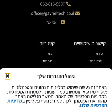
052-815-5587
office@gavrieltech.co.il
וואצאפ
קישורים שימושיים
קטגוריות
אודות
בית
יצירת קשר
חומרים
מדיניות פרטיות
כלי עבודה
ניהול ההגדרות שלך
תקנון
מוצרי הלחמה
הצהרת נגישות
מוצרי חיווט
באתר זה נעשה שימוש בכלי ניתוח נתונים ובטכנולוגיות
איסוף מידע אוטומטיות, כמו "עוגיות", למטרות המפורטות
בלוג
ספקי כח ומודדים
במדיניות הפרטיות של האתר. המשך הגלישה באתר
ציוד אופטי להגדלה
מהווה את הסכמתך לכך. למידע נוסף נא לעיין ב
מדיניות
הפרטיות שלנו
.
ציוד אנטי סטטי