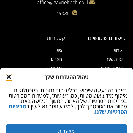
office@gavrieltech.co.il
וואצאפ
קישורים שימושיים
קטגוריות
אודות
בית
יצירת קשר
חומרים
מדיניות פרטיות
כלי עבודה
ניהול ההגדרות שלך
תקנון
מוצרי הלחמה
הצהרת נגישות
מוצרי חיווט
באתר זה נעשה שימוש בכלי ניתוח נתונים ובטכנולוגיות
איסוף מידע אוטומטיות, כמו "עוגיות", למטרות המפורטות
בלוג
ספקי כח ומודדים
במדיניות הפרטיות של האתר. המשך הגלישה באתר
ציוד אופטי להגדלה
מהווה את הסכמתך לכך. למידע נוסף נא לעיין ב
מדיניות
הפרטיות שלנו
.
ציוד אנטי סטטי
קוסמטיקה
מותגים
מאשר.ת