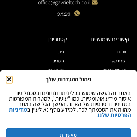
office@gavrieltech.co.il
וואצאפ
קישורים שימושיים
קטגוריות
אודות
בית
יצירת קשר
חומרים
מדיניות פרטיות
כלי עבודה
ניהול ההגדרות שלך
תקנון
מוצרי הלחמה
הצהרת נגישות
מוצרי חיווט
באתר זה נעשה שימוש בכלי ניתוח נתונים ובטכנולוגיות
איסוף מידע אוטומטיות, כמו "עוגיות", למטרות המפורטות
בלוג
ספקי כח ומודדים
במדיניות הפרטיות של האתר. המשך הגלישה באתר
ציוד אופטי להגדלה
מהווה את הסכמתך לכך. למידע נוסף נא לעיין ב
מדיניות
הפרטיות שלנו
.
ציוד אנטי סטטי
קוסמטיקה
מותגים
מאשר.ת