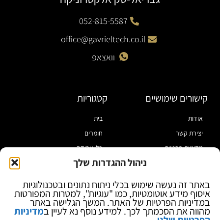
052-815-5587
office@gavrieltech.co.il
וואצאפ
קישורים שימושיים
קטגוריות
אודות
בית
יצירת קשר
חומרים
מדיניות פרטיות
כלי עבודה
ניהול ההגדרות שלך
תקנון
מוצרי הלחמה
הצהרת נגישות
מוצרי חיווט
באתר זה נעשה שימוש בכלי ניתוח נתונים ובטכנולוגיות
איסוף מידע אוטומטיות, כמו "עוגיות", למטרות המפורטות
בלוג
ספקי כח ומודדים
במדיניות הפרטיות של האתר. המשך הגלישה באתר
ציוד אופטי להגדלה
מהווה את הסכמתך לכך. למידע נוסף נא לעיין ב
מדיניות
הפרטיות שלנו
.