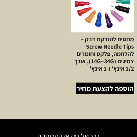
מחטים להזרקת דבק –
Screw Needle Tips
להלחמה, פלקס וחומרים
צמיגים (14G–34G), אורך
1/2 אינץ' ו-1 אינץ'
הוספה להצעת מחיר
גבריאל-טק אלקטרוניקה