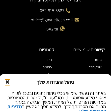
052-815-5587
office@gavrieltech.co.il
וואצאפ
קישורים שימושיים
קטגוריות
אודות
בית
יצירת קשר
חומרים
מדיניות פרטיות
כלי עבודה
ניהול ההגדרות שלך
תקנון
מוצרי הלחמה
הצהרת נגישות
מוצרי חיווט
באתר זה נעשה שימוש בכלי ניתוח נתונים ובטכנולוגיות
איסוף מידע אוטומטיות, כמו "עוגיות", למטרות המפורטות
בלוג
ספקי כח ומודדים
במדיניות הפרטיות של האתר. המשך הגלישה באתר
ציוד אופטי להגדלה
מהווה את הסכמתך לכך. למידע נוסף נא לעיין ב
מדיניות
הפרטיות שלנו
.