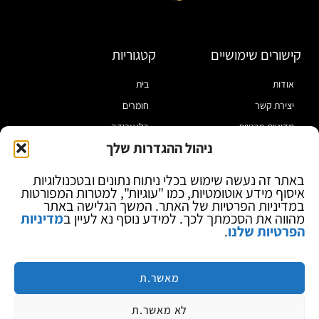
קישורים שימושיים
קטגוריות
אודות
בית
יצירת קשר
חומרים
מדיניות פרטיות
כלי עבודה
ניהול ההגדרות שלך
תקנון
מוצרי הלחמה
הצהרת נגישות
מוצרי חיווט
באתר זה נעשה שימוש בכלי ניתוח נתונים ובטכנולוגיות
איסוף מידע אוטומטיות, כמו "עוגיות", למטרות המפורטות
בלוג
ספקי כח ומודדים
במדיניות הפרטיות של האתר. המשך הגלישה באתר
ציוד אופטי להגדלה
מהווה את הסכמתך לכך. למידע נוסף נא לעיין ב
מדיניות
הפרטיות שלנו
.
ציוד אנטי סטטי
קוסמטיקה
מותגים
מאשר.ת
לא מאשר.ת