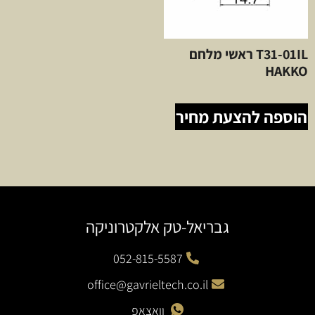
T31-01IL ראשי מלחם
HAKKO
הוספה להצעת מחיר
גבריאל-טק אלקטרוניקה
052-815-5587
office@gavrieltech.co.il
וואצאפ