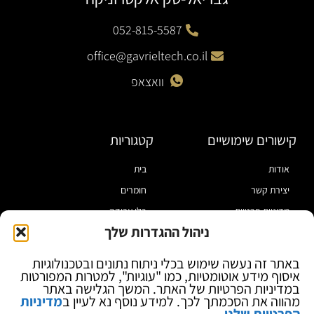
052-815-5587
office@gavrieltech.co.il
וואצאפ
קישורים שימושיים
קטגוריות
אודות
בית
יצירת קשר
חומרים
מדיניות פרטיות
כלי עבודה
ניהול ההגדרות שלך
תקנון
מוצרי הלחמה
הצהרת נגישות
מוצרי חיווט
באתר זה נעשה שימוש בכלי ניתוח נתונים ובטכנולוגיות
איסוף מידע אוטומטיות, כמו "עוגיות", למטרות המפורטות
בלוג
ספקי כח ומודדים
במדיניות הפרטיות של האתר. המשך הגלישה באתר
ציוד אופטי להגדלה
מהווה את הסכמתך לכך. למידע נוסף נא לעיין ב
מדיניות
הפרטיות שלנו
.