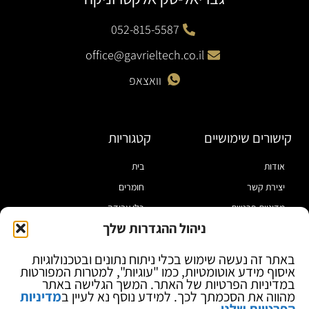
052-815-5587
office@gavrieltech.co.il
וואצאפ
קישורים שימושיים
קטגוריות
אודות
בית
יצירת קשר
חומרים
מדיניות פרטיות
כלי עבודה
ניהול ההגדרות שלך
תקנון
מוצרי הלחמה
הצהרת נגישות
מוצרי חיווט
באתר זה נעשה שימוש בכלי ניתוח נתונים ובטכנולוגיות
איסוף מידע אוטומטיות, כמו "עוגיות", למטרות המפורטות
בלוג
ספקי כח ומודדים
במדיניות הפרטיות של האתר. המשך הגלישה באתר
ציוד אופטי להגדלה
מהווה את הסכמתך לכך. למידע נוסף נא לעיין ב
מדיניות
הפרטיות שלנו
.