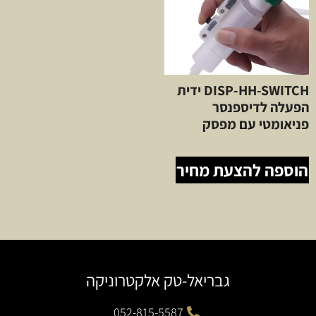
DISP-HH-SWITCH ידית
הפעלה לדיספנסר
פניאומטי עם מפסק
הוספה להצעת מחיר
גבריאל-טק אלקטרוניקה
052-815-5587