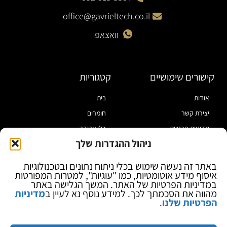
office@gavrieltech.co.il
וואצאפ
קישורים שימושיים
קטגוריות
אודות
בית
יצירת קשר
חומרים
מדיניות פרטיות
כלי עבודה
ניהול ההגדרות שלך
תקנון
מוצרי הלחמה
הצהרת נגישות
מוצרי חיווט
באתר זה נעשה שימוש בכלי ניתוח נתונים ובטכנולוגיות
איסוף מידע אוטומטיות, כמו "עוגיות", למטרות המפורטות
בלוג
ספקי כח ומודדים
במדיניות הפרטיות של האתר. המשך הגלישה באתר
ציוד אופטי להגדלה
מהווה את הסכמתך לכך. למידע נוסף נא לעיין ב
מדיניות
הפרטיות שלנו
.
ציוד אנטי סטטי
קוסמטיקה