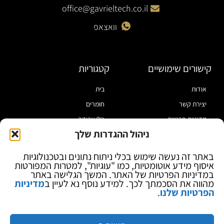
office@gavrieltech.co.il
וואצאפ
קישורים שימושיים
קטגוריות
אודות
בית
יצירת קשר
חומרים
מדיניות פרטיות
כלי עבודה
ניהול ההגדרות שלך
תקנון
מוצרי הלחמה
הצהרת נגישות
מוצרי חיווט
באתר זה נעשה שימוש בכלי ניתוח נתונים ובטכנולוגיות
איסוף מידע אוטומטיות, כמו "עוגיות", למטרות המפורטות
בלוג
ספקי כח ומודדים
במדיניות הפרטיות של האתר. המשך הגלישה באתר
ציוד אופטי להגדלה
מהווה את הסכמתך לכך. למידע נוסף נא לעיין ב
מדיניות
הפרטיות שלנו
.
ציוד אנטי סטטי
קוסמטיקה