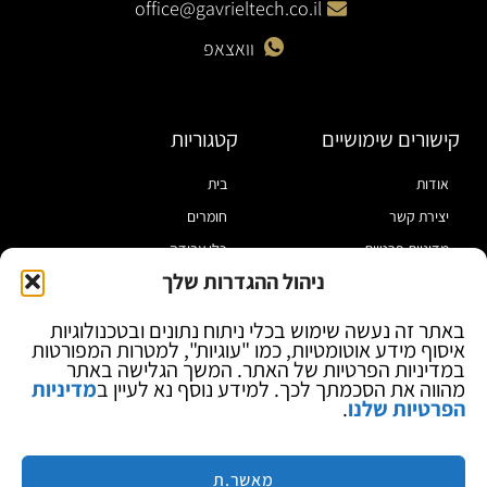
office@gavrieltech.co.il
וואצאפ
קישורים שימושיים
קטגוריות
אודות
בית
יצירת קשר
חומרים
מדיניות פרטיות
כלי עבודה
ניהול ההגדרות שלך
תקנון
מוצרי הלחמה
הצהרת נגישות
מוצרי חיווט
באתר זה נעשה שימוש בכלי ניתוח נתונים ובטכנולוגיות
איסוף מידע אוטומטיות, כמו "עוגיות", למטרות המפורטות
בלוג
ספקי כח ומודדים
במדיניות הפרטיות של האתר. המשך הגלישה באתר
ציוד אופטי להגדלה
מהווה את הסכמתך לכך. למידע נוסף נא לעיין ב
מדיניות
הפרטיות שלנו
.
ציוד אנטי סטטי
קוסמטיקה
מותגים
מאשר.ת