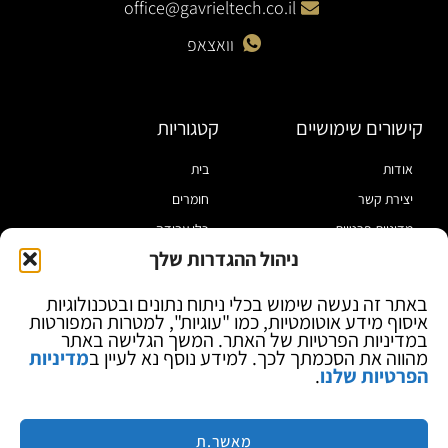
office@gavrieltech.co.il
וואצאפ
קישורים שימושיים
קטגוריות
אודות
בית
יצירת קשר
חומרים
מדיניות פרטיות
כלי עבודה
ניהול ההגדרות שלך
תקנון
מוצרי הלחמה
הצהרת נגישות
מוצרי חיווט
באתר זה נעשה שימוש בכלי ניתוח נתונים ובטכנולוגיות
איסוף מידע אוטומטיות, כמו "עוגיות", למטרות המפורטות
בלוג
ספקי כח ומודדים
במדיניות הפרטיות של האתר. המשך הגלישה באתר
ציוד אופטי להגדלה
מהווה את הסכמתך לכך. למידע נוסף נא לעיין ב
מדיניות
הפרטיות שלנו
.
ציוד אנטי סטטי
קוסמטיקה
מותגים
מאשר.ת