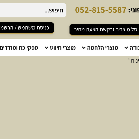
0
5
2
-
8
1
5
-
5
5
8
7
ני:
כניסת משתמש / הרשמ
סל מוצרים ובקשת הצעת מחיר
ודה
מוצרי הלחמה
מוצרי חיווט
ספקי כח ומודדים
נות”