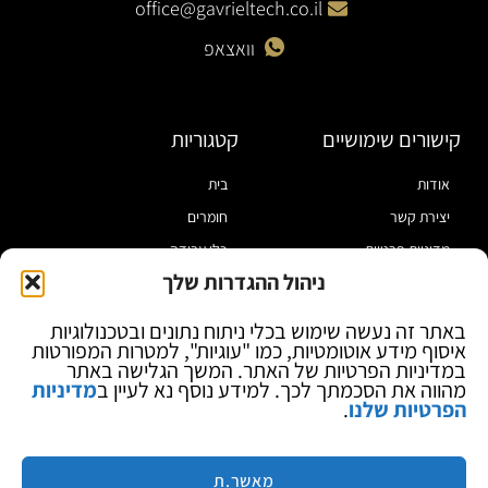
office@gavrieltech.co.il
וואצאפ
קישורים שימושיים
קטגוריות
אודות
בית
יצירת קשר
חומרים
מדיניות פרטיות
כלי עבודה
ניהול ההגדרות שלך
תקנון
מוצרי הלחמה
הצהרת נגישות
מוצרי חיווט
באתר זה נעשה שימוש בכלי ניתוח נתונים ובטכנולוגיות
איסוף מידע אוטומטיות, כמו "עוגיות", למטרות המפורטות
בלוג
ספקי כח ומודדים
במדיניות הפרטיות של האתר. המשך הגלישה באתר
ציוד אופטי להגדלה
מהווה את הסכמתך לכך. למידע נוסף נא לעיין ב
מדיניות
הפרטיות שלנו
.
ציוד אנטי סטטי
קוסמטיקה
מותגים
מאשר.ת