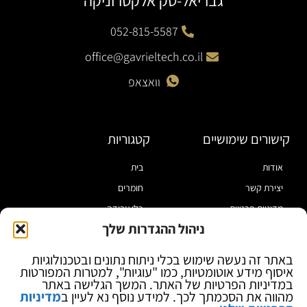
גבריאל-טק אלקטרוניקה
052-815-5587
office@gavrieltech.co.il
וואצאפ
קישורים שימושיים
קטגוריות
אודות
בית
יצירת קשר
חומרים
מדיניות פרטיות
כלי עבודה
ניהול ההגדרות שלך
תקנון
מוצרי הלחמה
הצהרת נגישות
מוצרי חיווט
באתר זה נעשה שימוש בכלי ניתוח נתונים ובטכנולוגיות
איסוף מידע אוטומטיות, כמו "עוגיות", למטרות המפורטות
בלוג
ספקי כח ומודדים
במדיניות הפרטיות של האתר. המשך הגלישה באתר
ציוד אופטי להגדלה
מהווה את הסכמתך לכך. למידע נוסף נא לעיין ב
מדיניות