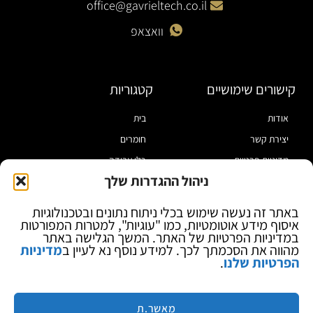
office@gavrieltech.co.il
וואצאפ
קישורים שימושיים
קטגוריות
אודות
בית
יצירת קשר
חומרים
מדיניות פרטיות
כלי עבודה
ניהול ההגדרות שלך
תקנון
מוצרי הלחמה
הצהרת נגישות
מוצרי חיווט
באתר זה נעשה שימוש בכלי ניתוח נתונים ובטכנולוגיות
איסוף מידע אוטומטיות, כמו "עוגיות", למטרות המפורטות
בלוג
ספקי כח ומודדים
במדיניות הפרטיות של האתר. המשך הגלישה באתר
ציוד אופטי להגדלה
מהווה את הסכמתך לכך. למידע נוסף נא לעיין ב
מדיניות
הפרטיות שלנו
.
ציוד אנטי סטטי
קוסמטיקה
מותגים
מאשר.ת