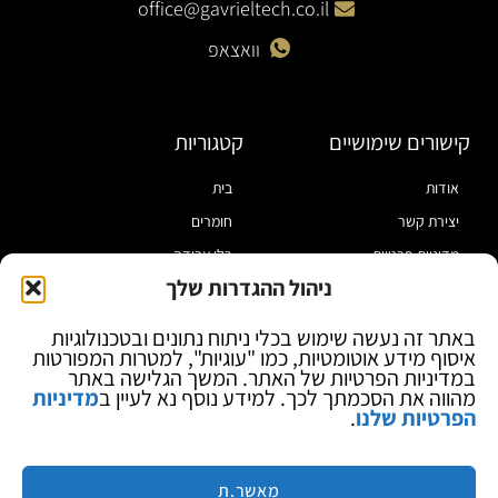
office@gavrieltech.co.il
וואצאפ
קישורים שימושיים
קטגוריות
אודות
בית
יצירת קשר
חומרים
מדיניות פרטיות
כלי עבודה
ניהול ההגדרות שלך
תקנון
מוצרי הלחמה
הצהרת נגישות
מוצרי חיווט
באתר זה נעשה שימוש בכלי ניתוח נתונים ובטכנולוגיות
איסוף מידע אוטומטיות, כמו "עוגיות", למטרות המפורטות
בלוג
ספקי כח ומודדים
במדיניות הפרטיות של האתר. המשך הגלישה באתר
ציוד אופטי להגדלה
מהווה את הסכמתך לכך. למידע נוסף נא לעיין ב
מדיניות
הפרטיות שלנו
.
ציוד אנטי סטטי
קוסמטיקה
מותגים
מאשר.ת