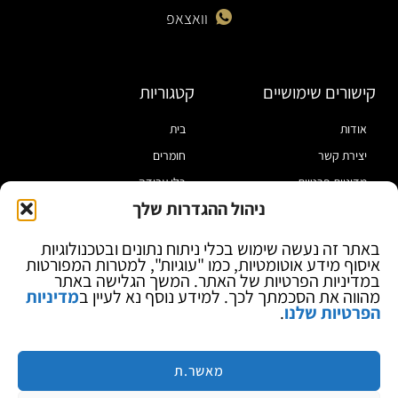
וואצאפ
קישורים שימושיים
קטגוריות
אודות
בית
יצירת קשר
חומרים
מדיניות פרטיות
כלי עבודה
ניהול ההגדרות שלך
תקנון
מוצרי הלחמה
הצהרת נגישות
מוצרי חיווט
באתר זה נעשה שימוש בכלי ניתוח נתונים ובטכנולוגיות
איסוף מידע אוטומטיות, כמו "עוגיות", למטרות המפורטות
בלוג
ספקי כח ומודדים
במדיניות הפרטיות של האתר. המשך הגלישה באתר
ציוד אופטי להגדלה
מהווה את הסכמתך לכך. למידע נוסף נא לעיין ב
מדיניות
הפרטיות שלנו
.
ציוד אנטי סטטי
קוסמטיקה
מותגים
מאשר.ת