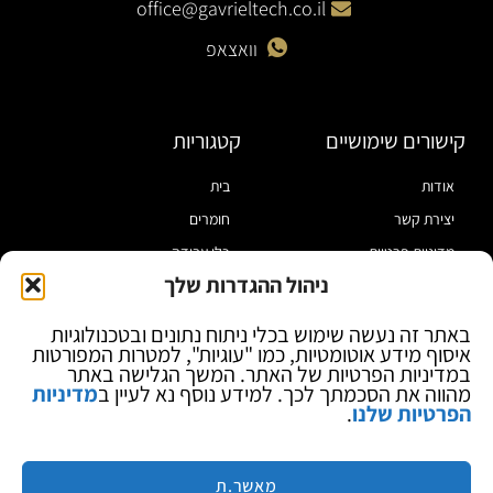
office@gavrieltech.co.il
וואצאפ
קישורים שימושיים
קטגוריות
אודות
בית
יצירת קשר
חומרים
מדיניות פרטיות
כלי עבודה
ניהול ההגדרות שלך
תקנון
מוצרי הלחמה
הצהרת נגישות
מוצרי חיווט
באתר זה נעשה שימוש בכלי ניתוח נתונים ובטכנולוגיות
איסוף מידע אוטומטיות, כמו "עוגיות", למטרות המפורטות
בלוג
ספקי כח ומודדים
במדיניות הפרטיות של האתר. המשך הגלישה באתר
ציוד אופטי להגדלה
מהווה את הסכמתך לכך. למידע נוסף נא לעיין ב
מדיניות
הפרטיות שלנו
.
ציוד אנטי סטטי
קוסמטיקה
מותגים
מאשר.ת