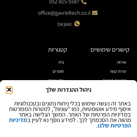
052-815-5587
office@gavrieltech.co.il
וואצאפ
קישורים שימושיים
קטגוריות
אודות
בית
יצירת קשר
חומרים
מדיניות פרטיות
כלי עבודה
ניהול ההגדרות שלך
תקנון
מוצרי הלחמה
הצהרת נגישות
מוצרי חיווט
באתר זה נעשה שימוש בכלי ניתוח נתונים ובטכנולוגיות
איסוף מידע אוטומטיות, כמו "עוגיות", למטרות המפורטות
בלוג
ספקי כח ומודדים
במדיניות הפרטיות של האתר. המשך הגלישה באתר
ציוד אופטי להגדלה
מהווה את הסכמתך לכך. למידע נוסף נא לעיין ב
מדיניות
הפרטיות שלנו
.
ציוד אנטי סטטי
קוסמטיקה