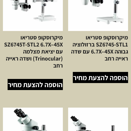
מיקרוסקופ סטריאו
מיקרוסקופ סטריאו
SZ6745-STL1 ברזולוציה
SZ6745T-STL2 6.7X–45X
גבוהה 6.7X–45X עם שדה
עם יציאת מצלמה
ראייה רחב
(Trinocular) ושדה ראייה
רחב
הוספה להצעת מחיר
הוספה להצעת מחיר