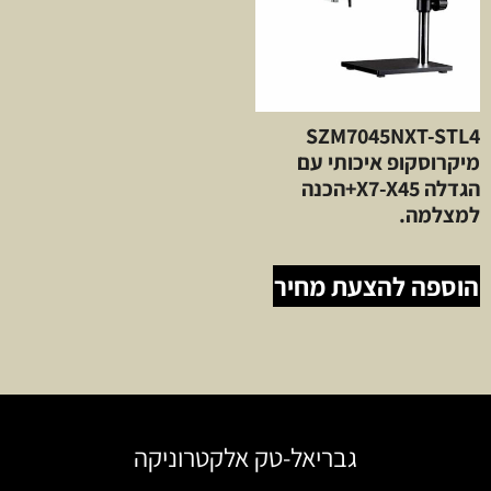
SZM7045NXT-STL4
מיקרוסקופ איכותי עם
הגדלה X7-X45+הכנה
למצלמה.
הוספה להצעת מחיר
גבריאל-טק אלקטרוניקה