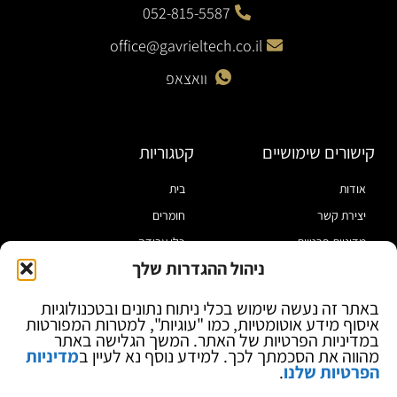
052-815-5587
office@gavrieltech.co.il
וואצאפ
קישורים שימושיים
קטגוריות
אודות
בית
יצירת קשר
חומרים
מדיניות פרטיות
כלי עבודה
ניהול ההגדרות שלך
תקנון
מוצרי הלחמה
הצהרת נגישות
מוצרי חיווט
באתר זה נעשה שימוש בכלי ניתוח נתונים ובטכנולוגיות
איסוף מידע אוטומטיות, כמו "עוגיות", למטרות המפורטות
בלוג
ספקי כח ומודדים
במדיניות הפרטיות של האתר. המשך הגלישה באתר
ציוד אופטי להגדלה
מהווה את הסכמתך לכך. למידע נוסף נא לעיין ב
מדיניות
הפרטיות שלנו
.
ציוד אנטי סטטי