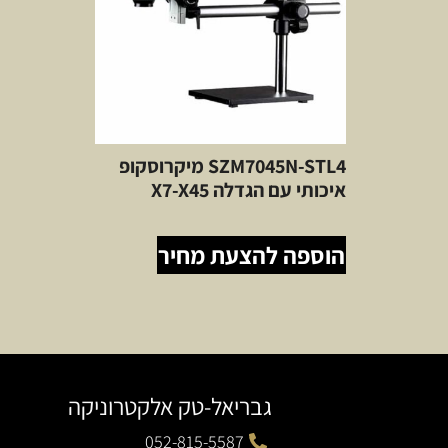
SZM7045N-STL4 מיקרוסקופ
איכותי עם הגדלה X7-X45
הוספה להצעת מחיר
גבריאל-טק אלקטרוניקה
052-815-5587