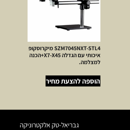
SZM7045NXT-STL4 מיקרוסקופ
איכותי עם הגדלה X7-X45+הכנה
למצלמה.
הוספה להצעת מחיר
גבריאל-טק אלקטרוניקה