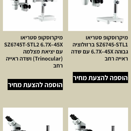
מיקרוסקופ סטריאו
מיקרוסקופ סטריאו
SZ6745-STL1 ברזולוציה
SZ6745T-STL2 6.7X–45X
גבוהה 6.7X–45X עם שדה
עם יציאת מצלמה
ראייה רחב
(Trinocular) ושדה ראייה
רחב
הוספה להצעת מחיר
הוספה להצעת מחיר