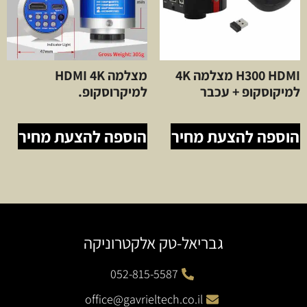
H300 HDMI מצלמה 4K
מצלמה HDMI 4K
למיקוסקופ + עכבר
למיקרוסקופ.
הוספה להצעת מחיר
הוספה להצעת מחיר
גבריאל-טק אלקטרוניקה
052-815-5587
office@gavrieltech.co.il