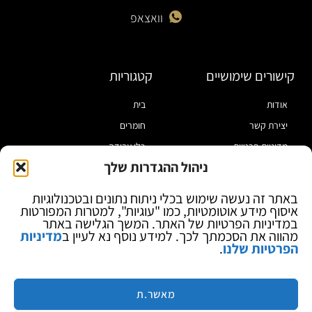
וואצאפ
קישורים שימושיים
קטגוריות
אודות
בית
יצירת קשר
חומרים
מדיניות פרטיות
כלי עבודה
ניהול ההגדרות שלך
תקנון
מוצרי הלחמה
הצהרת נגישות
מוצרי חיווט
באתר זה נעשה שימוש בכלי ניתוח נתונים ובטכנולוגיות
איסוף מידע אוטומטיות, כמו "עוגיות", למטרות המפורטות
בלוג
ספקי כח ומודדים
במדיניות הפרטיות של האתר. המשך הגלישה באתר
ציוד אופטי להגדלה
מהווה את הסכמתך לכך. למידע נוסף נא לעיין ב
מדיניות
הפרטיות שלנו
.
ציוד אנטי סטטי
קוסמטיקה
מותגים
מאשר.ת