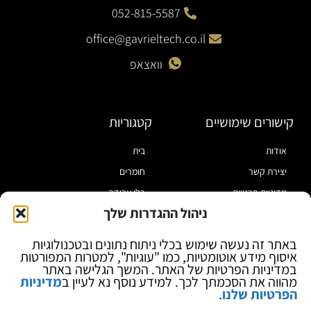
052-815-5587
office@gavrieltech.co.il
וואצאפ
קישורים שימושיים
קטגוריות
אודות
בית
יצירת קשר
חומרים
מדיניות פרטיות
כלי עבודה
ניהול ההגדרות שלך
תקנון
מוצרי הלחמה
הצהרת נגישות
מוצרי חיווט
באתר זה נעשה שימוש בכלי ניתוח נתונים ובטכנולוגיות
איסוף מידע אוטומטיות, כמו "עוגיות", למטרות המפורטות
בלוג
ספקי כח ומודדים
במדיניות הפרטיות של האתר. המשך הגלישה באתר
ציוד אופטי להגדלה
מהווה את הסכמתך לכך. למידע נוסף נא לעיין ב
מדיניות
הפרטיות שלנו
.
ציוד אנטי סטטי