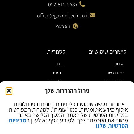
052-815-5587
office@gavrieltech.co.il
וואצאפ
קישורים שימושיים
קטגוריות
אודות
בית
יצירת קשר
חומרים
מדיניות פרטיות
כלי עבודה
ניהול ההגדרות שלך
תקנון
מוצרי הלחמה
הצהרת נגישות
מוצרי חיווט
באתר זה נעשה שימוש בכלי ניתוח נתונים ובטכנולוגיות
איסוף מידע אוטומטיות, כמו "עוגיות", למטרות המפורטות
בלוג
ספקי כח ומודדים
במדיניות הפרטיות של האתר. המשך הגלישה באתר
ציוד אופטי להגדלה
מהווה את הסכמתך לכך. למידע נוסף נא לעיין ב
מדיניות
הפרטיות שלנו
.
ציוד אנטי סטטי