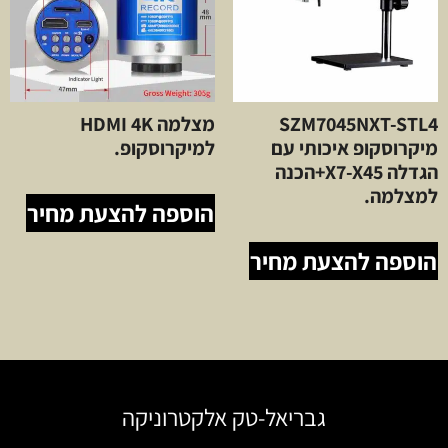
SZM7045NXT-STL4
מצלמה HDMI 4K
מיקרוסקופ איכותי עם
למיקרוסקופ.
הגדלה X7-X45+הכנה
למצלמה.
הוספה להצעת מחיר
הוספה להצעת מחיר
גבריאל-טק אלקטרוניקה