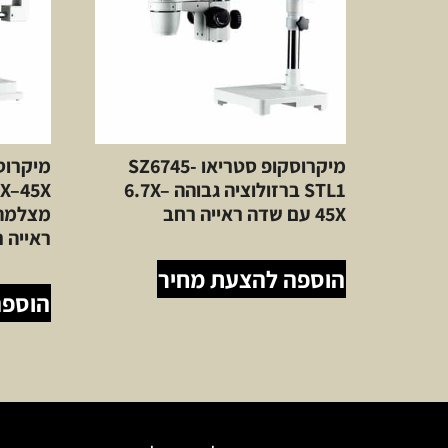
מיקרוסקופ סטריאו SZ6745-
STL1 ברזולוציה גבוהה 6.7X–
45X עם שדה ראייה רחב
ראייה 
הוספה להצעת מחיר
הוספה