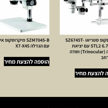
מיקרוסקופ סטריאו SZ6745T-
SZM7045-B מיקרוסקופ 
STL2 6.7X–45X עם יציאת
עם הגדלה X7-X45
מצלמה (Trinocular) ושדה
רחב
הוספה להצעת מחיר
 להצעת מחיר