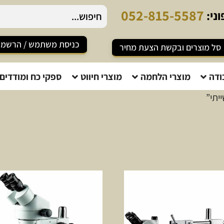
0
5
2
-
8
1
5
-
5
5
8
7
ני:
כניסת משתמש / הרשמ
סל מוצרים ובקשת הצעת מחיר
ודה
מוצרי הלחמה
מוצרי חיווט
ספקי כח ומודדים
יתי”