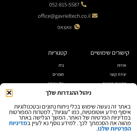
052-815-5587
office@gavrieltech.co.il
וואצאפ
קישורים שימושיים
קטגוריות
אודות
בית
יצירת קשר
חומרים
מדיניות פרטיות
כלי עבודה
ניהול ההגדרות שלך
תקנון
מוצרי הלחמה
הצהרת נגישות
מוצרי חיווט
באתר זה נעשה שימוש בכלי ניתוח נתונים ובטכנולוגיות
איסוף מידע אוטומטיות, כמו "עוגיות", למטרות המפורטות
בלוג
ספקי כח ומודדים
במדיניות הפרטיות של האתר. המשך הגלישה באתר
ציוד אופטי להגדלה
מהווה את הסכמתך לכך. למידע נוסף נא לעיין ב
מדיניות
הפרטיות שלנו
.
ציוד אנטי סטטי