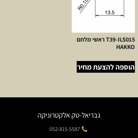
T39-ILS015 ראשי מלחם
HAKKO
הוספה להצעת מחיר
גבריאל-טק אלקטרוניקה
052-815-5587