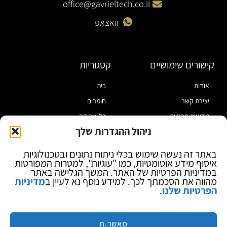
office@gavrieltech.co.il
וואצאפ
קישורים שימושיים
קטגוריות
אודות
בית
יצירת קשר
חומרים
מדיניות פרטיות
כלי עבודה
ניהול ההגדרות שלך
תקנון
מוצרי הלחמה
הצהרת נגישות
מוצרי חיווט
באתר זה נעשה שימוש בכלי ניתוח נתונים ובטכנולוגיות
איסוף מידע אוטומטיות, כמו "עוגיות", למטרות המפורטות
בלוג
ספקי כח ומודדים
במדיניות הפרטיות של האתר. המשך הגלישה באתר
ציוד אופטי להגדלה
מהווה את הסכמתך לכך. למידע נוסף נא לעיין ב
מדיניות
הפרטיות שלנו
.
ציוד אנטי סטטי
קוסמטיקה
מותגים
מאשר.ת