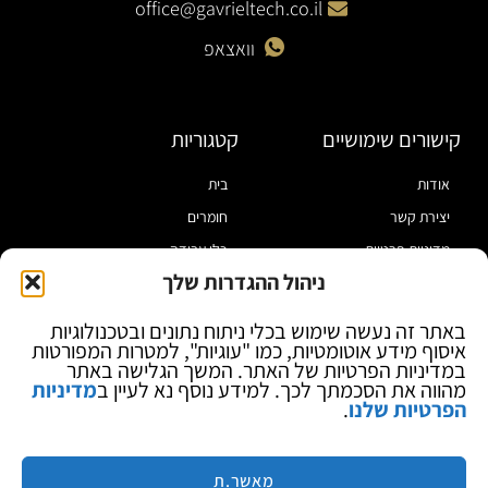
office@gavrieltech.co.il
וואצאפ
קישורים שימושיים
קטגוריות
אודות
בית
יצירת קשר
חומרים
מדיניות פרטיות
כלי עבודה
ניהול ההגדרות שלך
תקנון
מוצרי הלחמה
הצהרת נגישות
מוצרי חיווט
באתר זה נעשה שימוש בכלי ניתוח נתונים ובטכנולוגיות
איסוף מידע אוטומטיות, כמו "עוגיות", למטרות המפורטות
בלוג
ספקי כח ומודדים
במדיניות הפרטיות של האתר. המשך הגלישה באתר
ציוד אופטי להגדלה
מהווה את הסכמתך לכך. למידע נוסף נא לעיין ב
מדיניות
הפרטיות שלנו
.
ציוד אנטי סטטי
קוסמטיקה
מותגים
מאשר.ת