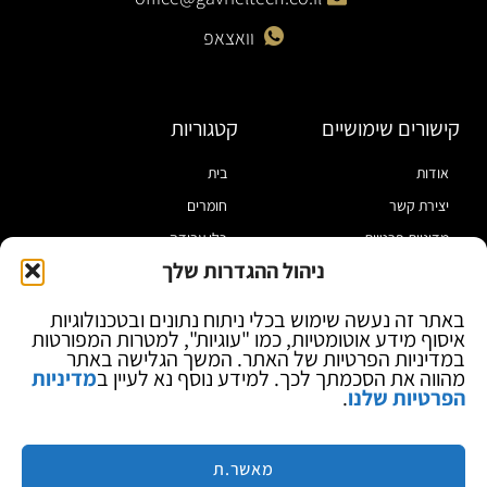
וואצאפ
קישורים שימושיים
קטגוריות
אודות
בית
יצירת קשר
חומרים
מדיניות פרטיות
כלי עבודה
ניהול ההגדרות שלך
תקנון
מוצרי הלחמה
הצהרת נגישות
מוצרי חיווט
באתר זה נעשה שימוש בכלי ניתוח נתונים ובטכנולוגיות
איסוף מידע אוטומטיות, כמו "עוגיות", למטרות המפורטות
בלוג
ספקי כח ומודדים
במדיניות הפרטיות של האתר. המשך הגלישה באתר
ציוד אופטי להגדלה
מהווה את הסכמתך לכך. למידע נוסף נא לעיין ב
מדיניות
הפרטיות שלנו
.
ציוד אנטי סטטי
קוסמטיקה
מותגים
מאשר.ת