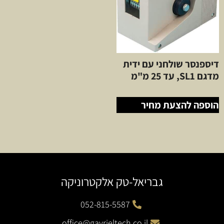
דיספנסר שולחני עם ידית
מדגם SL1, עד 25 מ"מ
הוספה להצעת מחיר
גבריאל-טק אלקטרוניקה
052-815-5587
office@gavrieltech.co.il