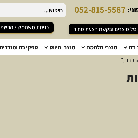
0
5
2
-
8
1
5
-
5
5
8
7
ני:
כניסת משתמש / הרשמ
סל מוצרים ובקשת הצעת מחיר
ודה
מוצרי הלחמה
מוצרי חיווט
ספקי כח ומודדים
הרכבות”
ת