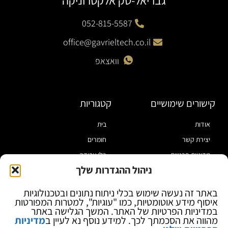
גבריאל-טק אלקטרוניקה
052-815-5587
office@gavrieltech.co.il
וואצאפ
קישורים שימושיים
קטגוריות
אודות
בית
יצירת קשר
חומרים
מדיניות פרטיות
כלי עבודה
ניהול ההגדרות שלך
תקנון
מוצרי הלחמה
הצהרת נגישות
מוצרי חיווט
באתר זה נעשה שימוש בכלי ניתוח נתונים ובטכנולוגיות
איסוף מידע אוטומטיות, כמו "עוגיות", למטרות המפורטות
בלוג
ספקי כח ומודדים
במדיניות הפרטיות של האתר. המשך הגלישה באתר
ציוד אופטי להגדלה
מהווה את הסכמתך לכך. למידע נוסף נא לעיין ב
מדיניות