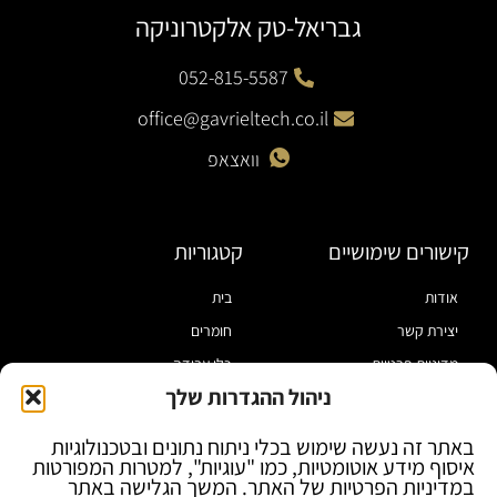
גבריאל-טק אלקטרוניקה
052-815-5587
office@gavrieltech.co.il
וואצאפ
קישורים שימושיים
קטגוריות
אודות
בית
יצירת קשר
חומרים
מדיניות פרטיות
כלי עבודה
ניהול ההגדרות שלך
תקנון
מוצרי הלחמה
הצהרת נגישות
מוצרי חיווט
באתר זה נעשה שימוש בכלי ניתוח נתונים ובטכנולוגיות
איסוף מידע אוטומטיות, כמו "עוגיות", למטרות המפורטות
בלוג
ספקי כח ומודדים
במדיניות הפרטיות של האתר. המשך הגלישה באתר