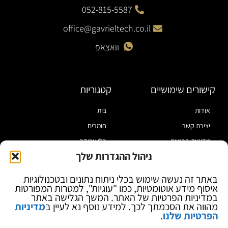
052-815-5587
office@gavrieltech.co.il
וואצאפ
קישורים שימושיים
קטגוריות
אודות
בית
יצירת קשר
חומרים
מדיניות פרטיות
כלי עבודה
ניהול ההגדרות שלך
תקנון
מוצרי הלחמה
הצהרת נגישות
מוצרי חיווט
באתר זה נעשה שימוש בכלי ניתוח נתונים ובטכנולוגיות
איסוף מידע אוטומטיות, כמו "עוגיות", למטרות המפורטות
בלוג
ספקי כח ומודדים
במדיניות הפרטיות של האתר. המשך הגלישה באתר
ציוד אופטי להגדלה
מהווה את הסכמתך לכך. למידע נוסף נא לעיין ב
מדיניות
הפרטיות שלנו
.
ציוד אנטי סטטי