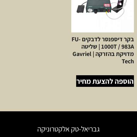
בקר דיספנסר לדבקים FU-
1000T / 983A | שליטה
מדויקת בהזרקה | Gavriel
Tech
הוספה להצעת מחיר
גבריאל-טק אלקטרוניקה