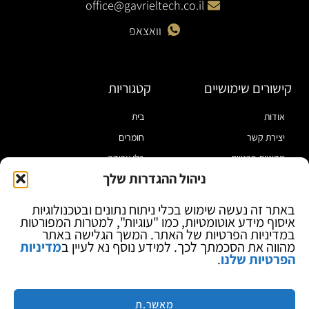
office@gavrieltech.co.il
וואצאפ
קישורים שימושיים
קטגוריות
אודות
בית
יצירת קשר
חומרים
מדיניות פרטיות
כלי עבודה
ניהול ההגדרות שלך
תקנון
מוצרי הלחמה
הצהרת נגישות
מוצרי חיווט
באתר זה נעשה שימוש בכלי ניתוח נתונים ובטכנולוגיות
איסוף מידע אוטומטיות, כמו "עוגיות", למטרות המפורטות
בלוג
ספקי כח ומודדים
במדיניות הפרטיות של האתר. המשך הגלישה באתר
ציוד אופטי להגדלה
מהווה את הסכמתך לכך. למידע נוסף נא לעיין ב
מדיניות
הפרטיות שלנו
.
ציוד אנטי סטטי
קוסמטיקה
מותגים
מאשר.ת