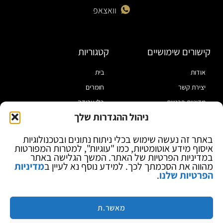
וואצאפ
קישורים שימושיים
קטגוריות
אודות
בית
יצירת קשר
חומרים
מדיניות פרטיות
כלי עבודה
ניהול ההגדרות שלך
תקנון
מוצרי הלחמה
הצהרת נגישות
מוצרי חיווט
באתר זה נעשה שימוש בכלי ניתוח נתונים ובטכנולוגיות
איסוף מידע אוטומטיות, כמו "עוגיות", למטרות המפורטות
בלוג
ספקי כח ומודדים
במדיניות הפרטיות של האתר. המשך הגלישה באתר
ציוד אופטי להגדלה
מהווה את הסכמתך לכך. למידע נוסף נא לעיין ב
מדיניות
הפרטיות שלנו
.
ציוד אנטי סטטי
קוסמטיקה
מותגים
מאשר.ת