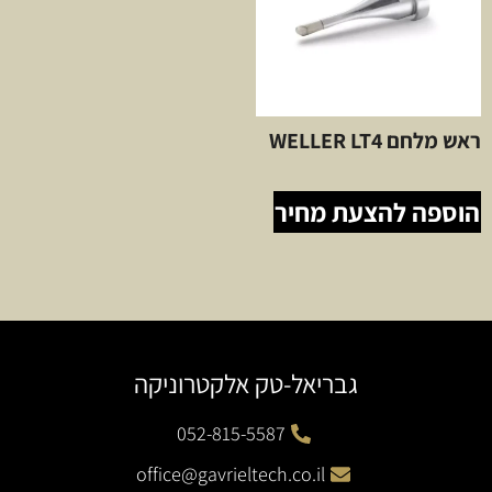
ראש מלחם WELLER LT4
הוספה להצעת מחיר
גבריאל-טק אלקטרוניקה
052-815-5587
office@gavrieltech.co.il