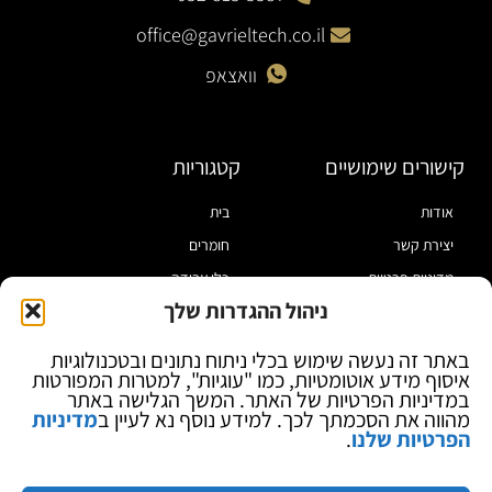
office@gavrieltech.co.il
וואצאפ
קישורים שימושיים
קטגוריות
אודות
בית
יצירת קשר
חומרים
מדיניות פרטיות
כלי עבודה
ניהול ההגדרות שלך
תקנון
מוצרי הלחמה
הצהרת נגישות
מוצרי חיווט
באתר זה נעשה שימוש בכלי ניתוח נתונים ובטכנולוגיות
איסוף מידע אוטומטיות, כמו "עוגיות", למטרות המפורטות
בלוג
ספקי כח ומודדים
במדיניות הפרטיות של האתר. המשך הגלישה באתר
ציוד אופטי להגדלה
מהווה את הסכמתך לכך. למידע נוסף נא לעיין ב
מדיניות
הפרטיות שלנו
.
ציוד אנטי סטטי
קוסמטיקה