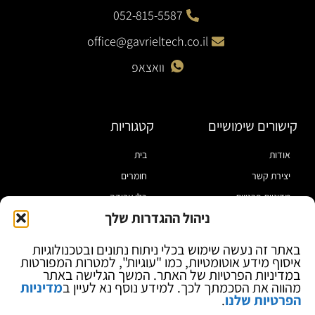
052-815-5587
office@gavrieltech.co.il
וואצאפ
קישורים שימושיים
קטגוריות
אודות
בית
יצירת קשר
חומרים
מדיניות פרטיות
כלי עבודה
ניהול ההגדרות שלך
תקנון
מוצרי הלחמה
הצהרת נגישות
מוצרי חיווט
באתר זה נעשה שימוש בכלי ניתוח נתונים ובטכנולוגיות
איסוף מידע אוטומטיות, כמו "עוגיות", למטרות המפורטות
בלוג
ספקי כח ומודדים
במדיניות הפרטיות של האתר. המשך הגלישה באתר
ציוד אופטי להגדלה
מהווה את הסכמתך לכך. למידע נוסף נא לעיין ב
מדיניות
הפרטיות שלנו
.
ציוד אנטי סטטי