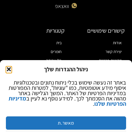
וואצאפ
קישורים שימושיים
קטגוריות
אודות
בית
יצירת קשר
חומרים
מדיניות פרטיות
כלי עבודה
ניהול ההגדרות שלך
תקנון
מוצרי הלחמה
הצהרת נגישות
מוצרי חיווט
באתר זה נעשה שימוש בכלי ניתוח נתונים ובטכנולוגיות
איסוף מידע אוטומטיות, כמו "עוגיות", למטרות המפורטות
בלוג
ספקי כח ומודדים
במדיניות הפרטיות של האתר. המשך הגלישה באתר
ציוד אופטי להגדלה
מהווה את הסכמתך לכך. למידע נוסף נא לעיין ב
מדיניות
הפרטיות שלנו
.
ציוד אנטי סטטי
קוסמטיקה
מותגים
מאשר.ת