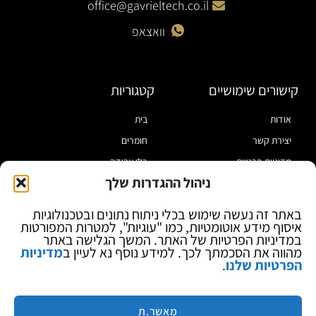
office@gavrieltech.co.il
וואצאפ
קישורים שימושיים
קטגוריות
אודות
בית
יצירת קשר
חומרים
מדיניות פרטיות
כלי עבודה
ניהול ההגדרות שלך
תקנון
מוצרי הלחמה
הצהרת נגישות
מוצרי חיווט
באתר זה נעשה שימוש בכלי ניתוח נתונים ובטכנולוגיות
איסוף מידע אוטומטיות, כמו "עוגיות", למטרות המפורטות
בלוג
ספקי כח ומודדים
במדיניות הפרטיות של האתר. המשך הגלישה באתר
ציוד אופטי להגדלה
מהווה את הסכמתך לכך. למידע נוסף נא לעיין ב
מדיניות
הפרטיות שלנו
.
ציוד אנטי סטטי
קוסמטיקה
מותגים
מאשר.ת