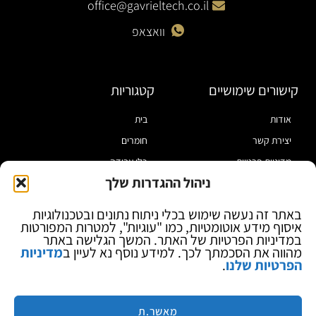
office@gavrieltech.co.il
וואצאפ
קישורים שימושיים
קטגוריות
אודות
בית
יצירת קשר
חומרים
מדיניות פרטיות
כלי עבודה
ניהול ההגדרות שלך
תקנון
מוצרי הלחמה
הצהרת נגישות
מוצרי חיווט
באתר זה נעשה שימוש בכלי ניתוח נתונים ובטכנולוגיות
איסוף מידע אוטומטיות, כמו "עוגיות", למטרות המפורטות
בלוג
ספקי כח ומודדים
במדיניות הפרטיות של האתר. המשך הגלישה באתר
ציוד אופטי להגדלה
מהווה את הסכמתך לכך. למידע נוסף נא לעיין ב
מדיניות
הפרטיות שלנו
.
ציוד אנטי סטטי
קוסמטיקה
מותגים
מאשר.ת