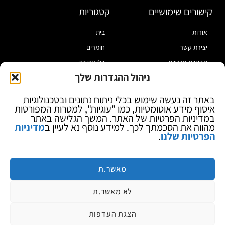
קישורים שימושיים
קטגוריות
אודות
בית
יצירת קשר
חומרים
מדיניות פרטיות
כלי עבודה
ניהול ההגדרות שלך
תקנון
מוצרי הלחמה
הצהרת נגישות
מוצרי חיווט
באתר זה נעשה שימוש בכלי ניתוח נתונים ובטכנולוגיות
איסוף מידע אוטומטיות, כמו "עוגיות", למטרות המפורטות
בלוג
ספקי כח ומודדים
במדיניות הפרטיות של האתר. המשך הגלישה באתר
ציוד אופטי להגדלה
מהווה את הסכמתך לכך. למידע נוסף נא לעיין ב
מדיניות
הפרטיות שלנו
.
ציוד אנטי סטטי
קוסמטיקה
מותגים
מאשר.ת
לא מאשר.ת
הצגת העדפות