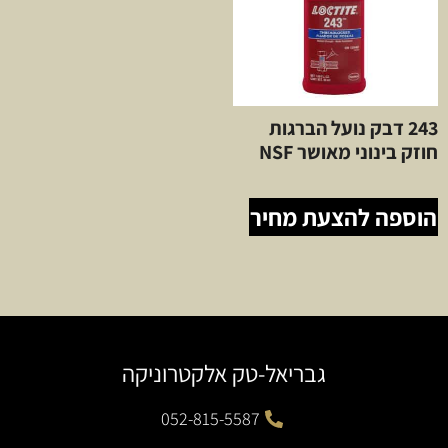
243 דבק נועל הברגות
חוזק בינוני מאושר NSF
הוספה להצעת מחיר
גבריאל-טק אלקטרוניקה
052-815-5587