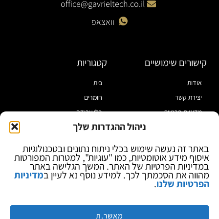
office@gavrieltech.co.il
וואצאפ
קישורים שימושיים
קטגוריות
אודות
בית
יצירת קשר
חומרים
מדיניות פרטיות
כלי עבודה
ניהול ההגדרות שלך
תקנון
מוצרי הלחמה
הצהרת נגישות
מוצרי חיווט
באתר זה נעשה שימוש בכלי ניתוח נתונים ובטכנולוגיות
איסוף מידע אוטומטיות, כמו "עוגיות", למטרות המפורטות
בלוג
ספקי כח ומודדים
במדיניות הפרטיות של האתר. המשך הגלישה באתר
ציוד אופטי להגדלה
מהווה את הסכמתך לכך. למידע נוסף נא לעיין ב
מדיניות
הפרטיות שלנו
.
ציוד אנטי סטטי
קוסמטיקה
מותגים
מאשר.ת