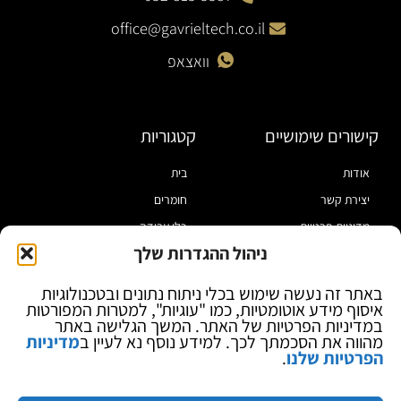
office@gavrieltech.co.il
וואצאפ
קישורים שימושיים
קטגוריות
אודות
בית
יצירת קשר
חומרים
מדיניות פרטיות
כלי עבודה
ניהול ההגדרות שלך
תקנון
מוצרי הלחמה
הצהרת נגישות
מוצרי חיווט
באתר זה נעשה שימוש בכלי ניתוח נתונים ובטכנולוגיות
איסוף מידע אוטומטיות, כמו "עוגיות", למטרות המפורטות
בלוג
ספקי כח ומודדים
במדיניות הפרטיות של האתר. המשך הגלישה באתר
ציוד אופטי להגדלה
מהווה את הסכמתך לכך. למידע נוסף נא לעיין ב
מדיניות
הפרטיות שלנו
.
ציוד אנטי סטטי
קוסמטיקה